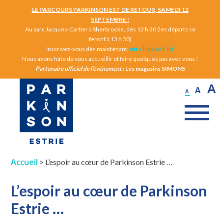
LE PARCOURS PARKINSON EST DE RETOUR, SAMEDI 12
SEPTEMBRE !
Au parc Jacques-Cartier à Sherbrooke, dès 12 h 30 (les départs se
feront à 13 h 30)
en cliquant ici
Inscrivez-vous dès maintenant,
Nous avons hâte de vous accueillir et faire quelques pas avec vous !
Partenaire officiel de l’événement
: Les magasins SIMONS
A
A
A
Accueil
>
L’espoir au cœur de Parkinson Estrie …
L’espoir au cœur de Parkinson
Estrie …