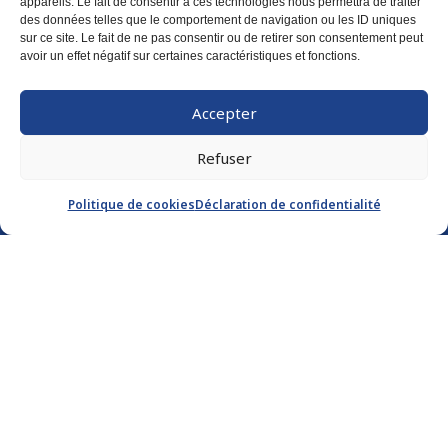
Horaire : lundi – vendredi, 8 h 30 à 16 h 30
appareils. Le fait de consentir à ces technologies nous permettra de traiter
des données telles que le comportement de navigation ou les ID uniques
sur ce site. Le fait de ne pas consentir ou de retirer son consentement peut
avoir un effet négatif sur certaines caractéristiques et fonctions.
© Parkinson Estrie 2026
Accepter
Refuser
Politique de cookies
Déclaration de confidentialité