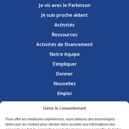
Je vis avec le Parkinson
Je suis proche aidant
Activités
Ressources
Activités de financement
Notre équipe
S’impliquer
Donner
Nouvelles
Emploi
Nous joindre
Gérer le consentement
300, rue du Conseil, local 318 — Sherbrooke (QC) J1G
Pour offrir les meilleures expériences, nous utilisons des technologies
1J4
T
(819) 239-6232
telles que les cookies pour stocker et/ou accéder aux informations des