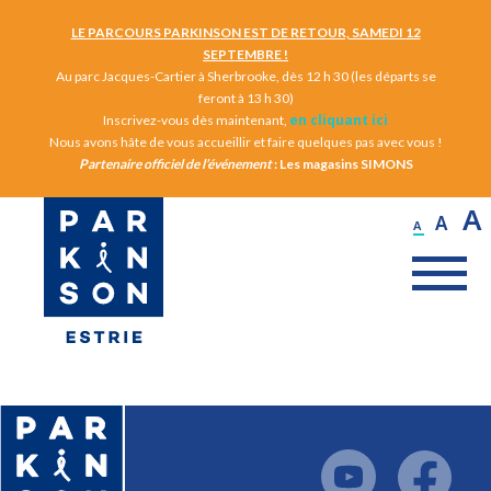
LE PARCOURS PARKINSON EST DE RETOUR, SAMEDI 12
SEPTEMBRE !
Au parc Jacques-Cartier à Sherbrooke, dès 12 h 30 (les départs se
feront à 13 h 30)
en cliquant ici
Inscrivez-vous dès maintenant,
Nous avons hâte de vous accueillir et faire quelques pas avec vous !
Partenaire officiel de l’événement
: Les magasins SIMONS
A
A
A