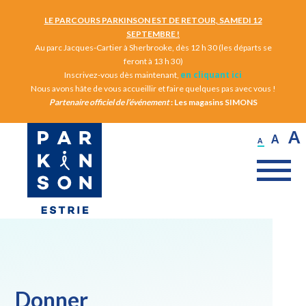
LE PARCOURS PARKINSON EST DE RETOUR, SAMEDI 12
SEPTEMBRE !
Au parc Jacques-Cartier à Sherbrooke, dès 12 h 30 (les départs se
feront à 13 h 30)
en cliquant ici
Inscrivez-vous dès maintenant,
Nous avons hâte de vous accueillir et faire quelques pas avec vous !
Partenaire officiel de l’événement
: Les magasins SIMONS
A
A
A
Donner