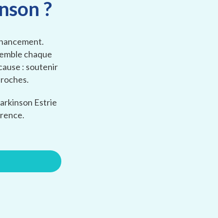
nson ?
financement.
ssemble chaque
ause : soutenir
proches.
 Parkinson Estrie
érence.