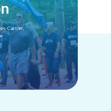
on
es-Cartier,
ke