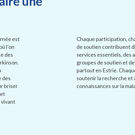
aire une
urnée est
Chaque participation, c
ù l’on
de soutien contribuent d
ce des
services essentiels, des 
rkinson.
groupes de soutien et d
a
partout en Estrie. Chaqu
e des
soutenir la recherche et 
r briser
connaissances sur la mala
 et
 vivant