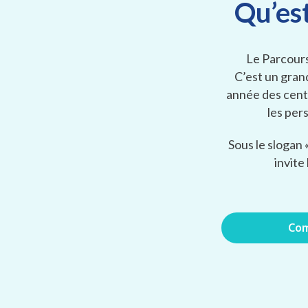
Qu’es
Le Parcours
C’est un gran
année des cent
les per
Sous le slogan «
invite
Com