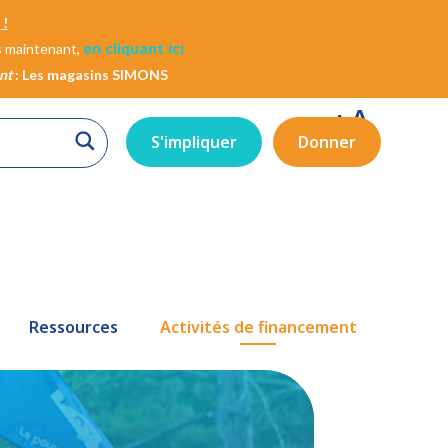
!
en cliquant ici
s maintenant,
nt
: Les magasins SIMONS
A
A
A
S'impliquer
Donner
Ressources
Activités de financement